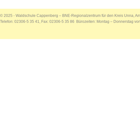
© 2025 - Waldschule Cappenberg – BNE-Regionalzentrum für den Kreis Unna, Am
Telefon: 02306-5 35 41, Fax: 02306-5 35 86 Bürozeiten: Montag – Donnerstag von 